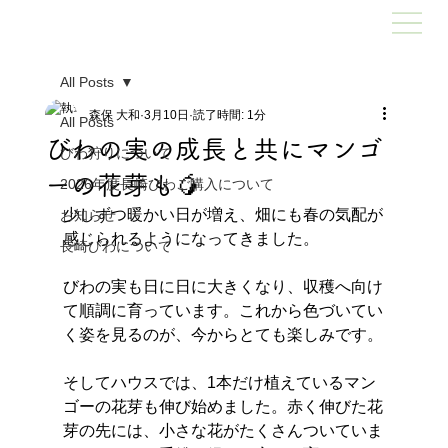
All Posts
森保 大和
3月10日
読了時間: 1分
All Posts
びわの実の成長と共にマンゴ
びわ狩りについて
ーの花芽も🥭
2026年度長崎びわご購入について
少しずつ暖かい日が増え、畑にも春の気配が
お知らせ
感じられるようになってきました。
長崎びわについて
びわの実も日に日に大きくなり、収穫へ向け
て順調に育っています。これから色づいてい
く姿を見るのが、今からとても楽しみです。
そしてハウスでは、1本だけ植えているマン
ゴーの花芽も伸び始めました。赤く伸びた花
芽の先には、小さな花がたくさんついていま