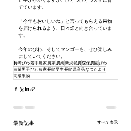
だ手がかかりますが、ひとつひとつ大切に育
てています。
「今年もおいしいね」と言ってもらえる果物
を届けられるよう、日々畑と向き合っていま
す。
今年のびわ、そしてマンゴーも、ぜひ楽しみ
にしていてください。
長崎びわ
若手農家
農家
農業
新規就農
森保農園
びわ
農業男子
びわ農家
長崎早生
長崎県産品
なつたより
高級果物
すべて表示
最新記事