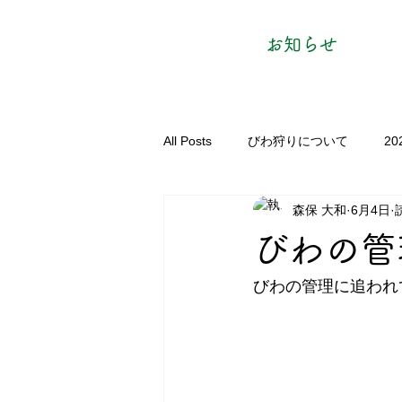
お知らせ
All Posts
びわ狩りについて
2
森保 大和
6月4日
びわの管
びわの管理に追われ