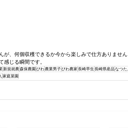
んが、何個収穫できるか今から楽しみで仕方ありません
て感じる瞬間です。
業
新規就農
森保農園
びわ
農業男子
びわ農家
長崎早生
長崎県産品
なつた
入
家庭菜園