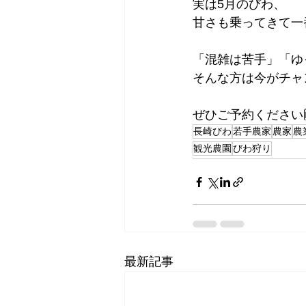
実は5月のびわ、
甘さも乗ってきて一
「混雑は苦手」「ゆ
そんな方は今がチャ
ぜひご予約ください
長崎びわ
若手農家
農家
農
観光農園
びわ狩り
最新記事