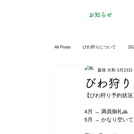
お知らせ
All Posts
びわ狩りについて
2
森保 大和
3月23日
びわ狩り
【びわ狩り予約状況
4月 → 満員御礼🙏
5月 → かなり空いて