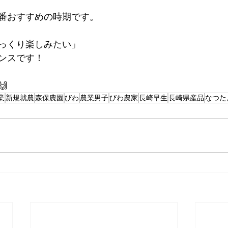
番おすすめの時期です。
っくり楽しみたい」
ンスです！

業
新規就農
森保農園
びわ
農業男子
びわ農家
長崎早生
長崎県産品
なつた