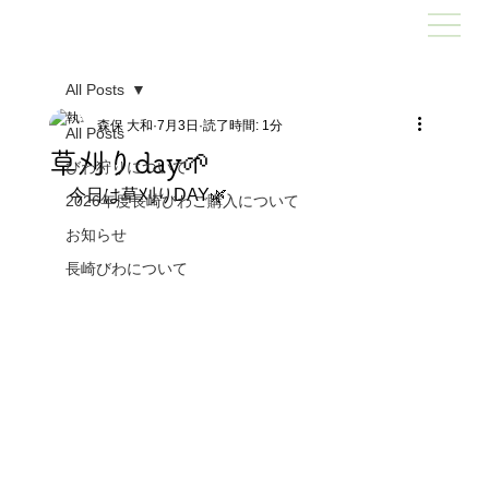
All Posts
森保 大和
7月3日
読了時間: 1分
All Posts
草刈りday🌱
びわ狩りについて
今日は草刈りDAY🌿
2026年度長崎びわご購入について
お知らせ
長崎びわについて