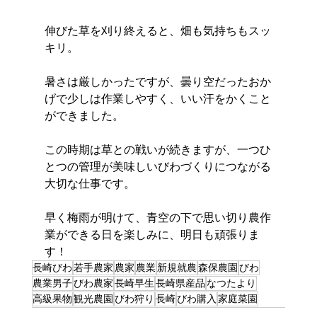
伸びた草を刈り終えると、畑も気持ちもスッ
キリ。
暑さは厳しかったですが、曇り空だったおか
げで少しは作業しやすく、いい汗をかくこと
ができました。
この時期は草との戦いが続きますが、一つひ
とつの管理が美味しいびわづくりにつながる
大切な仕事です。
早く梅雨が明けて、青空の下で思い切り農作
業ができる日を楽しみに、明日も頑張りま
す！
長崎びわ
若手農家
農家
農業
新規就農
森保農園
びわ
農業男子
びわ農家
長崎早生
長崎県産品
なつたより
高級果物
観光農園
びわ狩り
長崎
びわ購入
家庭菜園