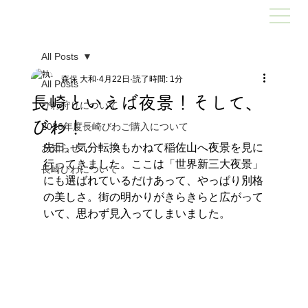
All Posts
森保 大和
4月22日
読了時間: 1分
All Posts
長崎といえば夜景！そして、
びわ狩りについて
びわ！
2026年度長崎びわご購入について
先日、気分転換もかねて稲佐山へ夜景を見に
お知らせ
行ってきました。ここは「世界新三大夜景」
長崎びわについて
にも選ばれているだけあって、やっぱり別格
の美しさ。街の明かりがきらきらと広がって
いて、思わず見入ってしまいました。