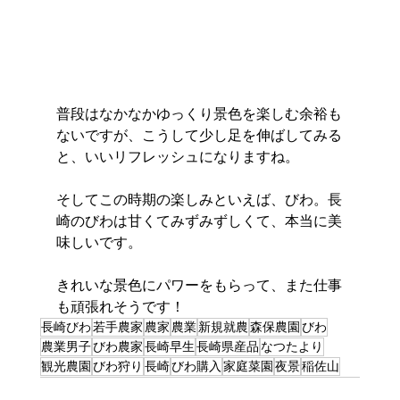
普段はなかなかゆっくり景色を楽しむ余裕も
ないですが、こうして少し足を伸ばしてみる
と、いいリフレッシュになりますね。
そしてこの時期の楽しみといえば、びわ。長
崎のびわは甘くてみずみずしくて、本当に美
味しいです。
きれいな景色にパワーをもらって、また仕事
も頑張れそうです！
長崎びわ
若手農家
農家
農業
新規就農
森保農園
びわ
農業男子
びわ農家
長崎早生
長崎県産品
なつたより
観光農園
びわ狩り
長崎
びわ購入
家庭菜園
夜景
稲佐山