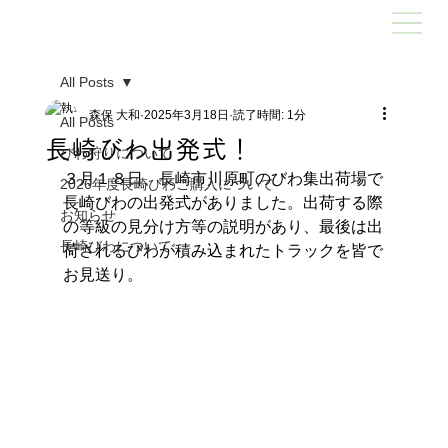
All Posts
森保 大和
2025年3月18日
読了時間: 1分
All Posts
長崎びわ出発式！
びわ狩りについて
３月１８日、長崎市川原町のびわ集出荷場で
2026年度長崎びわご購入について
長崎びわの出発式がありました。出荷する際
お知らせ
の等級の見分け方等の説明があり、最後は出
長崎びわについて
荷されるびわが積み込まれたトラックを皆で
お見送り。