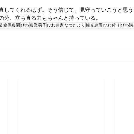
直してくれるはず。そう信じて、見守っていこうと思う
の分、立ち直る力もちゃんと持っている。
業
森保農園
びわ
農業男子
びわ農家
なつたより
観光農園
びわ狩り
びわ購